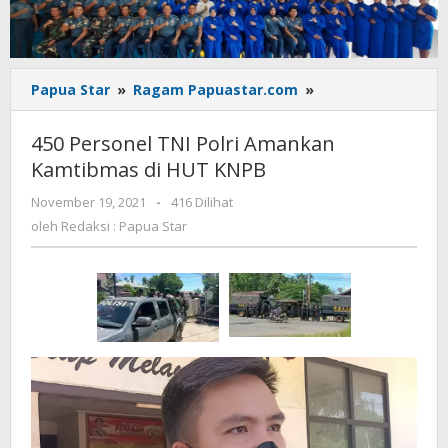
450
Papua Star
»
Ragam Papuastar.com
»
Personel
TNI
450 Personel TNI Polri Amankan
Polri
Kamtibmas di HUT KNPB
Amankan
Kamtibmas
oleh
November 19, 2021
-
416 Dilihat
di
Redaksi
oleh
Redaksi : Papua Star
HUT
:
KNPB
Papua
Star