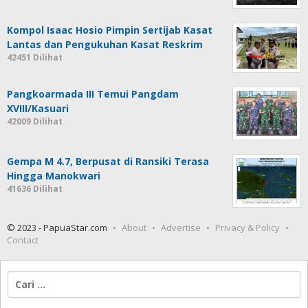
Kompol Isaac Hosio Pimpin Sertijab Kasat
Lantas dan Pengukuhan Kasat Reskrim
42451 Dilihat
Pangkoarmada III Temui Pangdam
XVIII/Kasuari
42009 Dilihat
Gempa M 4.7, Berpusat di Ransiki Terasa
Hingga Manokwari
41636 Dilihat
© 2023 - PapuaStar.com
About
Advertise
Privacy & Policy
Contact
Cari
untuk: