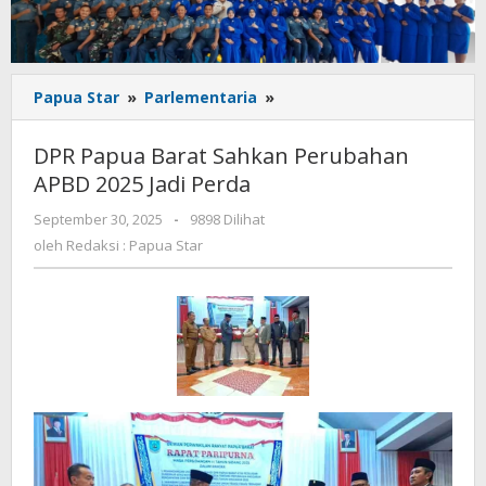
DPR
Papua Star
»
Parlementaria
»
Papua
Barat
DPR Papua Barat Sahkan Perubahan
Sahkan
APBD 2025 Jadi Perda
Perubahan
APBD
oleh
September 30, 2025
-
9898 Dilihat
2025
Redaksi
oleh
Redaksi : Papua Star
Jadi
:
Perda
Papua
Star