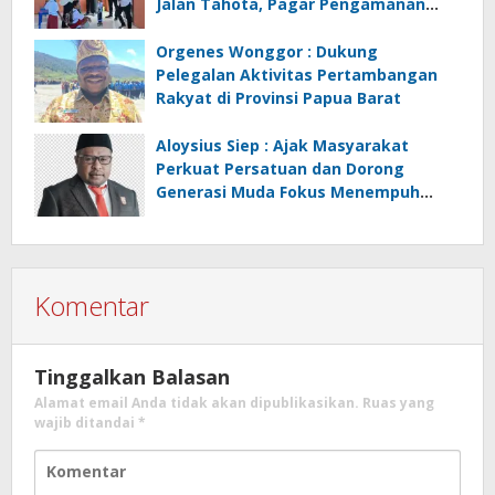
Jalan Tahota, Pagar Pengamanan
Jalan
Orgenes Wonggor : Dukung
Pelegalan Aktivitas Pertambangan
Rakyat di Provinsi Papua Barat
Aloysius Siep : Ajak Masyarakat
Perkuat Persatuan dan Dorong
Generasi Muda Fokus Menempuh
Pendidikan
Komentar
Tinggalkan Balasan
Alamat email Anda tidak akan dipublikasikan.
Ruas yang
wajib ditandai
*