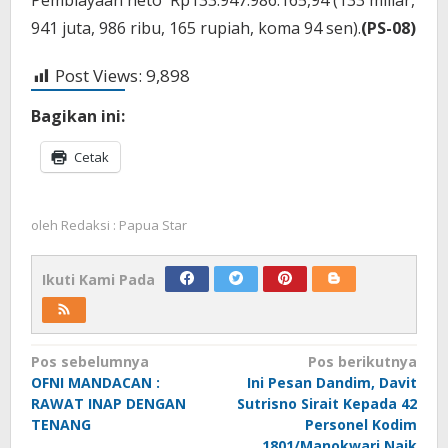
Pembiayaan neto Rp133.947.986.165,94 (133 miliar,
941 juta, 986 ribu, 165 rupiah, koma 94 sen).
(PS-08)
Post Views:
9,898
Bagikan ini:
Cetak
oleh
Redaksi : Papua Star
Ikuti Kami Pada
Navigasi
Pos sebelumnya
Pos berikutnya
OFNI MANDACAN :
Ini Pesan Dandim, Davit
pos
RAWAT INAP DENGAN
Sutrisno Sirait Kepada 42
TENANG
Personel Kodim
1801/Manokwari Naik