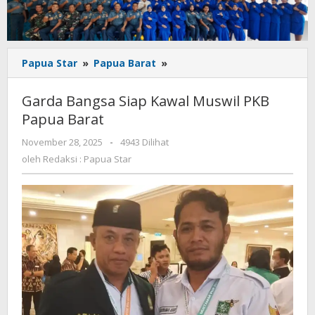
Garda
Papua Star
»
Papua Barat
»
Bangsa
Siap
Garda Bangsa Siap Kawal Muswil PKB
Kawal
Papua Barat
Muswil
PKB
oleh
November 28, 2025
-
4943 Dilihat
Papua
Redaksi
oleh
Redaksi : Papua Star
Barat
:
Papua
Star