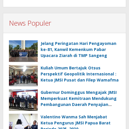
News Populer
Jelang Peringatan Hari Pengayoman
ke-81, Kanwil Kemenkum Pabar
Upacara Ziarah di TMP Sangeng
Kuliah Umum Bertajuk Otsus
Perspektif Geopolitik Internasional :
Ketua JMSI Pusat dan Filep Wamafma
Gubernur Dominggus Mengajak JMSI
Memperkuat Kemitraan Mendukung
Pembangunan Daerah Penyajian
Informasi Profesional
Bertanggungjawab
Valentino Wanma Sah Menjabat
Ketua Pengurus JMSI Papua Barat
Periode 2025–2030