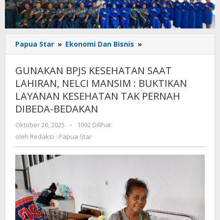
GUNAKAN
Papua Star
»
Ekonomi Dan Bisnis
»
BPJS
KESEHATAN
GUNAKAN BPJS KESEHATAN SAAT
SAAT
LAHIRAN, NELCI MANSIM : BUKTIKAN
LAHIRAN,
LAYANAN KESEHATAN TAK PERNAH
NELCI
MANSIM
DIBEDA-BEDAKAN
:
oleh
Oktober 26, 2025
-
1092 Dilihat
BUKTIKAN
Redaksi
LAYANAN
oleh
Redaksi : Papua Star
:
KESEHATAN
Papua
TAK
Star
PERNAH
DIBEDA-
BEDAKAN