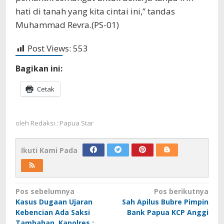
hati di tanah yang kita cintai ini,” tandas
Muhammad Revra.(PS-01)
Post Views:
553
Bagikan ini:
Cetak
oleh
Redaksi : Papua Star
Ikuti Kami Pada
Navigasi
Pos sebelumnya
Pos berikutnya
Kasus Dugaan Ujaran
Sah Apilus Bubre Pimpin
pos
Kebencian Ada Saksi
Bank Papua KCP Anggi
Tambahan, Kapolres :