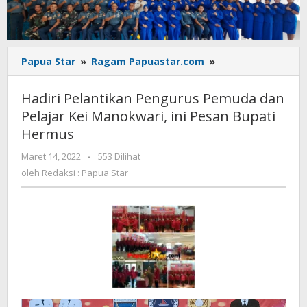
Hadiri
Papua Star
»
Ragam Papuastar.com
»
Pelantikan
Pengurus
Hadiri Pelantikan Pengurus Pemuda dan
Pemuda
Pelajar Kei Manokwari, ini Pesan Bupati
dan
Hermus
Pelajar
Kei
oleh
Maret 14, 2022
-
553 Dilihat
Manokwari,
Redaksi
oleh
Redaksi : Papua Star
ini
:
Pesan
Papua
Bupati
Star
Hermus