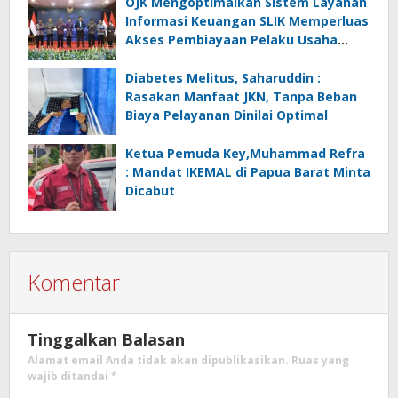
OJK Mengoptimalkan Sistem Layanan
Informasi Keuangan SLIK Memperluas
Akses Pembiayaan Pelaku Usaha
Mikro
Diabetes Melitus, Saharuddin :
Rasakan Manfaat JKN, Tanpa Beban
Biaya Pelayanan Dinilai Optimal
Ketua Pemuda Key,Muhammad Refra
: Mandat IKEMAL di Papua Barat Minta
Dicabut
Komentar
Tinggalkan Balasan
Alamat email Anda tidak akan dipublikasikan.
Ruas yang
wajib ditandai
*