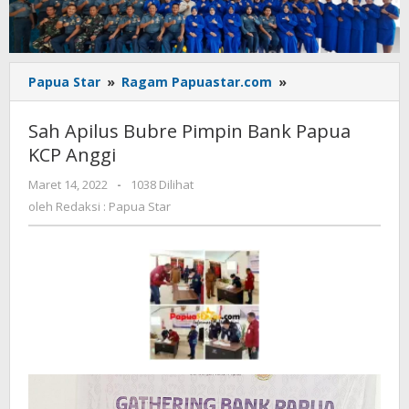
Sah
Papua Star
»
Ragam Papuastar.com
»
Apilus
Bubre
Sah Apilus Bubre Pimpin Bank Papua
Pimpin
KCP Anggi
Bank
Papua
oleh
Maret 14, 2022
-
1038 Dilihat
KCP
Redaksi
oleh
Redaksi : Papua Star
Anggi
:
Papua
Star