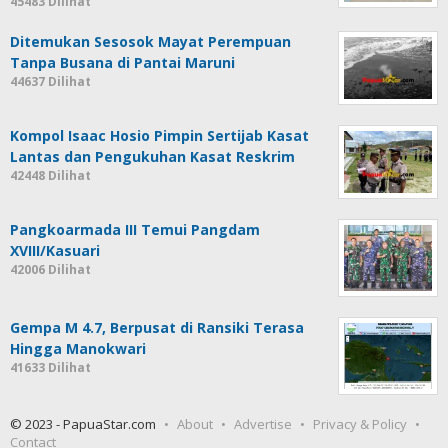
45483 Dilihat
Ditemukan Sesosok Mayat Perempuan
Tanpa Busana di Pantai Maruni
44637 Dilihat
Kompol Isaac Hosio Pimpin Sertijab Kasat
Lantas dan Pengukuhan Kasat Reskrim
42448 Dilihat
Pangkoarmada III Temui Pangdam
XVIII/Kasuari
42006 Dilihat
Gempa M 4.7, Berpusat di Ransiki Terasa
Hingga Manokwari
41633 Dilihat
© 2023 - PapuaStar.com
About
Advertise
Privacy & Policy
Contact