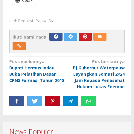
Cetak
oleh
Redaksi : Papua Star
Ikuti Kami Pada
Navigasi
Pos sebelumnya
Pos berikutnya
Bupati Hermus Indou
PJ.Gubernur Waterpauw
pos
Buka Pelatihan Dasar
Layangkan Somasi 2×24
CPNS Formasi Tahun 2018
Jam Kepada Penasehat
Hukum Lukas Enembe
News Populer