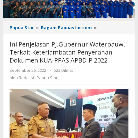
Ini
Papua Star
»
Ragam Papuastar.com
»
Penjelasan
PJ.Gubernur
Ini Penjelasan PJ.Gubernur Waterpauw,
Waterpauw,
Terkait Keterlambatan Penyerahan
Terkait
Dokumen KUA-PPAS APBD-P 2022
Keterlambatan
Penyerahan
oleh
September 26, 2022
-
523 Dilihat
Dokumen
Redaksi
oleh
Redaksi : Papua Star
KUA-
:
PPAS
Papua
APBD-
Star
P
2022