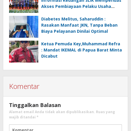
Informasi Keuangan SLIK Memperluas
Akses Pembiayaan Pelaku Usaha
Mikro
Diabetes Melitus, Saharuddin :
Rasakan Manfaat JKN, Tanpa Beban
Biaya Pelayanan Dinilai Optimal
Ketua Pemuda Key,Muhammad Refra
: Mandat IKEMAL di Papua Barat Minta
Dicabut
Komentar
Tinggalkan Balasan
Alamat email Anda tidak akan dipublikasikan.
Ruas yang
wajib ditandai
*