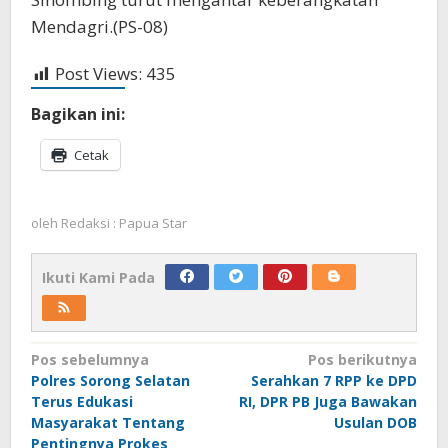
Mendagri.(PS-08)
Post Views:
435
Bagikan ini:
Cetak
oleh
Redaksi : Papua Star
Ikuti Kami Pada
Navigasi
Pos sebelumnya
Pos berikutnya
Polres Sorong Selatan
Serahkan 7 RPP ke DPD
pos
Terus Edukasi
RI, DPR PB Juga Bawakan
Masyarakat Tentang
Usulan DOB
Pentingnya Prokes