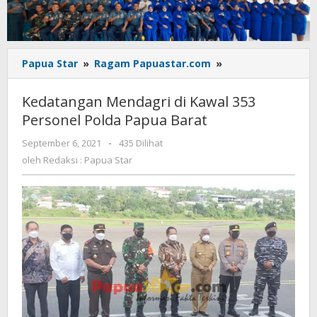
Kedatangan
Papua Star
»
Ragam Papuastar.com
»
Mendagri
di
Kedatangan Mendagri di Kawal 353
Kawal
Personel Polda Papua Barat
353
Personel
oleh
September 6, 2021
-
435 Dilihat
Polda
Redaksi
oleh
Redaksi : Papua Star
Papua
:
Barat
Papua
Star