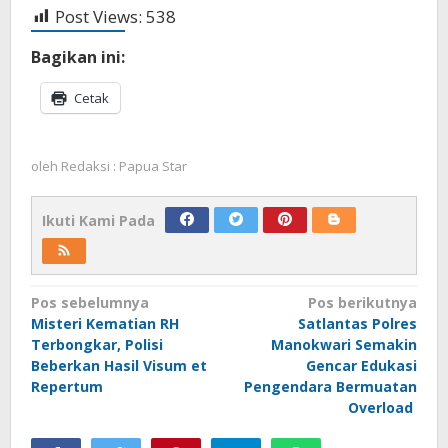
Post Views:
538
Bagikan ini:
Cetak
oleh
Redaksi : Papua Star
Ikuti Kami Pada
Navigasi
Pos sebelumnya
Pos berikutnya
Misteri Kematian RH
Satlantas Polres
pos
Terbongkar, Polisi
Manokwari Semakin
Beberkan Hasil Visum et
Gencar Edukasi
Repertum
Pengendara Bermuatan
Overload