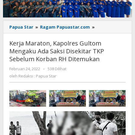
Kerja
Papua Star
»
Ragam Papuastar.com
»
Maraton,
Kapolres
Kerja Maraton, Kapolres Gultom
Gultom
Mengaku Ada Saksi Disekitar TKP
Mengaku
Sebelum Korban RH Ditemukan
Ada
Saksi
oleh
Februari 24, 2022
-
538 Dilihat
Disekitar
Redaksi
oleh
Redaksi : Papua Star
TKP
:
Sebelum
Papua
Korban
Star
RH
Ditemukan