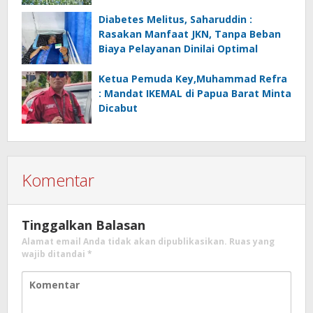
Mikro
Diabetes Melitus, Saharuddin :
Rasakan Manfaat JKN, Tanpa Beban
Biaya Pelayanan Dinilai Optimal
Ketua Pemuda Key,Muhammad Refra
: Mandat IKEMAL di Papua Barat Minta
Dicabut
Komentar
Tinggalkan Balasan
Alamat email Anda tidak akan dipublikasikan.
Ruas yang
wajib ditandai
*