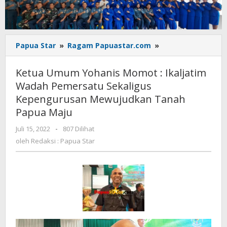
Ketua
Papua Star
»
Ragam Papuastar.com
»
Umum
Yohanis
Ketua Umum Yohanis Momot : Ikaljatim
Momot
Wadah Pemersatu Sekaligus
:
Kepengurusan Mewujudkan Tanah
Ikaljatim
Wadah
Papua Maju
Pemersatu
oleh
Juli 15, 2022
-
807 Dilihat
Sekaligus
Redaksi
Kepengurusan
oleh
Redaksi : Papua Star
:
Mewujudkan
Papua
Tanah
Star
Papua
Maju