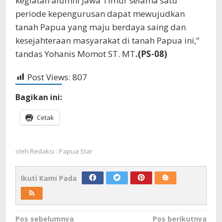
kegiatan alumni Jawa Timur selama satu
periode kepengurusan dapat mewujudkan
tanah Papua yang maju berdaya saing dan
kesejahteraan masyarakat di tanah Papua ini,”
tandas Yohanis Momot ST. MT
.(PS-08)
Post Views:
807
Bagikan ini:
Cetak
oleh
Redaksi : Papua Star
Ikuti Kami Pada
Navigasi
Pos sebelumnya
Pos berikutnya