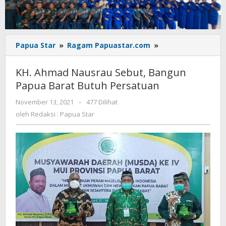
KH.
Papua Star
»
Ragam Papuastar.com
»
Ahmad
Nausrau
KH. Ahmad Nausrau Sebut, Bangun
Sebut,
Papua Barat Butuh Persatuan
Bangun
Papua
oleh
November 13, 2021
-
477 Dilihat
Barat
Redaksi
oleh
Redaksi : Papua Star
Butuh
:
Persatuan
Papua
Star