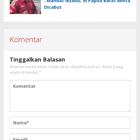
: Mandat IKEMAL di Papua Barat Minta
Dicabut
Komentar
Tinggalkan Balasan
Alamat email Anda tidak akan dipublikasikan.
Ruas yang
wajib ditandai
*