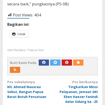
secara baik,” pungkasnya.(PS-08)
Post Views:
404
Bagikan ini:
Cetak
oleh
Redaksi : Papua Star
Ikuti Kami Pada
Navigasi
Pos sebelumnya
Pos berikutnya
KH. Ahmad Nausrau
Tingkatkan Missi
pos
Sebut, Bangun Papua
Pelayanan, Jemaat GKI
Barat Butuh Persatuan
Eben Haezer Fanindi
Gelar Sidang ke -25