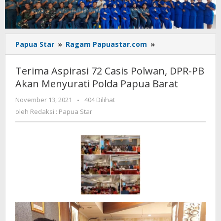
Terima
Papua Star
»
Ragam Papuastar.com
»
Aspirasi
72
Terima Aspirasi 72 Casis Polwan, DPR-PB
Casis
Akan Menyurati Polda Papua Barat
Polwan,
DPR-
oleh
November 13, 2021
-
404 Dilihat
PB
Redaksi
oleh
Redaksi : Papua Star
Akan
:
Menyurati
Papua
Star
Polda
Papua
Barat