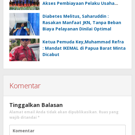
Akses Pembiayaan Pelaku Usaha
Mikro
Diabetes Melitus, Saharuddin :
Rasakan Manfaat JKN, Tanpa Beban
Biaya Pelayanan Dinilai Optimal
Ketua Pemuda Key,Muhammad Refra
: Mandat IKEMAL di Papua Barat Minta
Dicabut
Komentar
Tinggalkan Balasan
Alamat email Anda tidak akan dipublikasikan.
Ruas yang
wajib ditandai
*