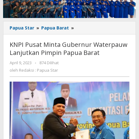
KNPI
Papua Star
»
Papua Barat
»
Pusat
Minta
KNPI Pusat Minta Gubernur Waterpauw
Gubernur
Lanjutkan Pimpin Papua Barat
Waterpauw
Lanjutkan
oleh
April 9, 2023
-
874 Dilihat
Pimpin
Redaksi
oleh
Redaksi : Papua Star
Papua
:
Barat
Papua
Star