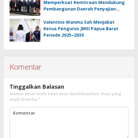
Memperkuat Kemitraan Mendukung
Pembangunan Daerah Penyajian
Informasi Profesional
Bertanggungjawab
Valentino Wanma Sah Menjabat
Ketua Pengurus JMSI Papua Barat
Periode 2025–2030
Komentar
Tinggalkan Balasan
Alamat email Anda tidak akan dipublikasikan.
Ruas yang
wajib ditandai
*