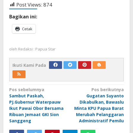
Post Views:
874
Bagikan ini:
Cetak
oleh
Redaksi : Papua Star
Ikuti Kami Pada
Navigasi
Pos sebelumnya
Pos berikutnya
Sambut Paskah,
Gugatan Suyanto
pos
PJ.Gubernur Waterpauw
Dikabulkan, Bawaslu
Ikut Pawai Obor Bersama
Minta KPU Papua Barat
Ribuan Jemaat GKI Sion
Merubah Pelanggaran
Sanggeng
Administratif Pemilu