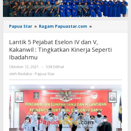
Lantik
Papua Star
»
Ragam Papuastar.com
»
5
Pejabat
Lantik 5 Pejabat Eselon IV dan V,
Eselon
Kakanwil : Tingkatkan Kinerja Seperti
IV
Ibadahmu
dan
V,
oleh
Oktober 12, 2021
-
538 Dilihat
Kakanwil
Redaksi
oleh
Redaksi : Papua Star
:
:
Tingkatkan
Papua
Kinerja
Star
Seperti
Ibadahmu