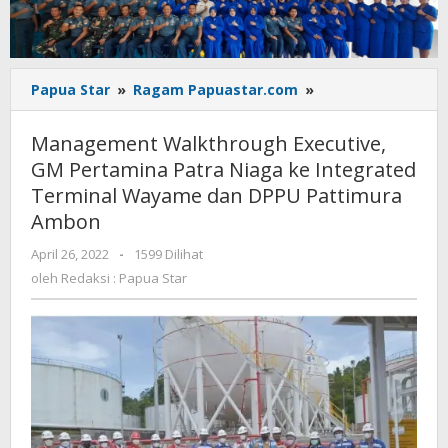
Management
Papua Star
»
Ragam Papuastar.com
»
Walkthrough
Executive,
Management Walkthrough Executive,
GM
GM Pertamina Patra Niaga ke Integrated
Pertamina
Terminal Wayame dan DPPU Pattimura
Patra
Niaga
Ambon
ke
oleh
April 26, 2022
-
1599 Dilihat
Integrated
Redaksi
Terminal
oleh
Redaksi : Papua Star
:
Wayame
Papua
dan
Star
DPPU
Pattimura
Ambon