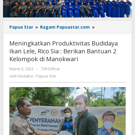
Meningkatkan
Papua Star
»
Ragam Papuastar.com
»
Produktivitas
Budidaya
Meningkatkan Produktivitas Budidaya
Ikan
Ikan Lele, Rico Sia : Berikan Bantuan 2
Lele,
Kelompok di Manokwari
Rico
Sia
oleh
Maret 6, 2022
-
739 Dilihat
:
Redaksi
oleh
Redaksi : Papua Star
Berikan
:
Bantuan
Papua
2
Star
Kelompok
di
Manokwari