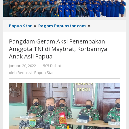
Pangdam
Papua Star
»
Ragam Papuastar.com
»
Geram
Aksi
Pangdam Geram Aksi Penembakan
Penembakan
Anggota TNI di Maybrat, Korbannya
Anggota
Anak Asli Papua
TNI
di
oleh
Januari 20, 2022
-
505 Dilihat
Maybrat,
Redaksi
oleh
Redaksi : Papua Star
Korbannya
:
Anak
Papua
Asli
Star
Papua