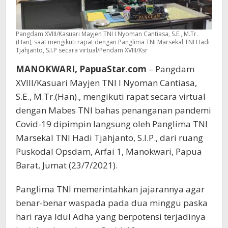
Pangdam XVIII/Kasuari Mayjen TNI I Nyoman Cantiasa, S.E., M.Tr.
(Han), saat mengikuti rapat dengan Panglima TNI Marsekal TNI Hadi
Tjahjanto, S.I.P secara virtual/Pendam XVIII/Ksr
MANOKWARI, PapuaStar.com
– Pangdam
XVIII/Kasuari Mayjen TNI I Nyoman Cantiasa,
S.E., M.Tr.(Han)., mengikuti rapat secara virtual
dengan Mabes TNI bahas penanganan pandemi
Covid-19 dipimpin langsung oleh Panglima TNI
Marsekal TNI Hadi Tjahjanto, S.I.P., dari ruang
Puskodal Opsdam, Arfai 1, Manokwari, Papua
Barat, Jumat (23/7/2021).
Panglima TNI memerintahkan jajarannya agar
benar-benar waspada pada dua minggu paska
hari raya Idul Adha yang berpotensi terjadinya