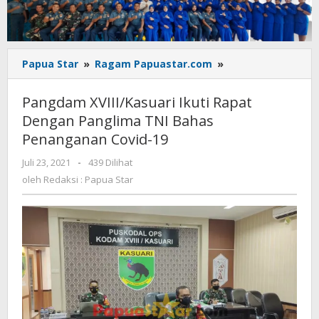
Pangdam
Papua Star
»
Ragam Papuastar.com
»
XVIII/Kasuari
Ikuti
Pangdam XVIII/Kasuari Ikuti Rapat
Rapat
Dengan Panglima TNI Bahas
Dengan
Penanganan Covid-19
Panglima
TNI
oleh
Juli 23, 2021
-
439 Dilihat
Bahas
Redaksi
oleh
Redaksi : Papua Star
Penanganan
:
Covid-
Papua
19
Star