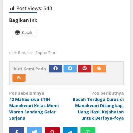
Post Views:
543
Bagikan ini:
Cetak
oleh
Redaksi : Papua Star
Ikuti Kami Pada
Navigasi
Pos sebelumnya
Pos berikutnya
42 Mahasiswa STIH
Bocah Terduga Curas di
pos
Manokwari Kelas Momi
Manokwari Ditangkap,
Waren Sandang Gelar
Uang Hasil Kejahatan
Sarjana
untuk Berfoya-foya