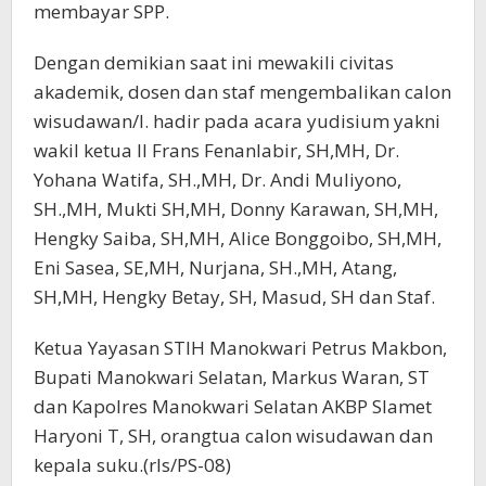
membayar SPP.
Dengan demikian saat ini mewakili civitas
akademik, dosen dan staf mengembalikan calon
wisudawan/I. hadir pada acara yudisium yakni
wakil ketua II Frans Fenanlabir, SH,MH, Dr.
Yohana Watifa, SH.,MH, Dr. Andi Muliyono,
SH.,MH, Mukti SH,MH, Donny Karawan, SH,MH,
Hengky Saiba, SH,MH, Alice Bonggoibo, SH,MH,
Eni Sasea, SE,MH, Nurjana, SH.,MH, Atang,
SH,MH, Hengky Betay, SH, Masud, SH dan Staf.
Ketua Yayasan STIH Manokwari Petrus Makbon,
Bupati Manokwari Selatan, Markus Waran, ST
dan Kapolres Manokwari Selatan AKBP Slamet
Haryoni T, SH, orangtua calon wisudawan dan
kepala suku.(rls/PS-08)