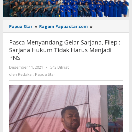
Pasca
Papua Star
»
Ragam Papuastar.com
»
Menyandang
Gelar
Pasca Menyandang Gelar Sarjana, Filep :
Sarjana,
Sarjana Hukum Tidak Harus Menjadi
Filep
PNS
:
Sarjana
oleh
Desember 11, 2021
-
543 Dilihat
Hukum
Redaksi
oleh
Redaksi : Papua Star
Tidak
:
Harus
Papua
Menjadi
Star
PNS