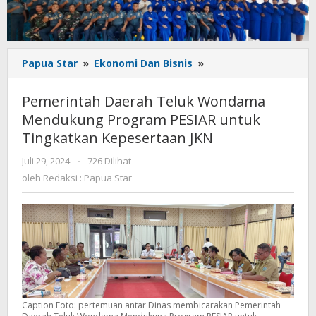
Pemerintah
Papua Star
»
Ekonomi Dan Bisnis
»
Daerah
Teluk
Pemerintah Daerah Teluk Wondama
Wondama
Mendukung Program PESIAR untuk
Mendukung
Tingkatkan Kepesertaan JKN
Program
PESIAR
oleh
Juli 29, 2024
-
726 Dilihat
untuk
Redaksi
oleh
Redaksi : Papua Star
Tingkatkan
:
Kepesertaan
Papua
JKN
Star
Caption Foto: pertemuan antar Dinas membicarakan Pemerintah