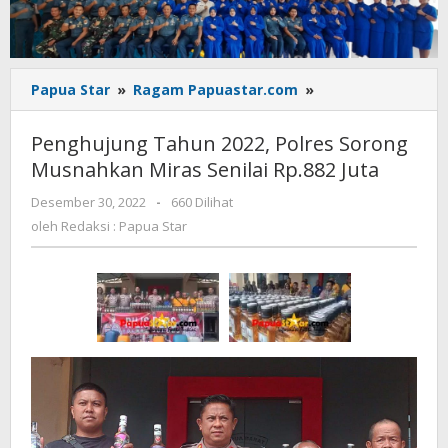
Penghujung
Papua Star
»
Ragam Papuastar.com
»
Tahun
2022,
Penghujung Tahun 2022, Polres Sorong
Polres
Musnahkan Miras Senilai Rp.882 Juta
Sorong
Musnahkan
oleh
Desember 30, 2022
-
660 Dilihat
Miras
Redaksi
oleh
Redaksi : Papua Star
Senilai
:
Rp.882
Papua
Star
Juta