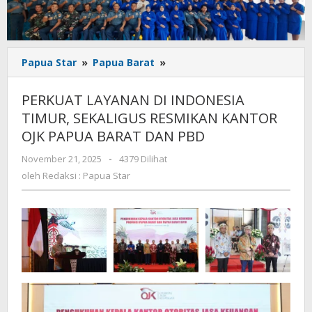
PERKUAT
Papua Star
»
Papua Barat
»
LAYANAN
DI
PERKUAT LAYANAN DI INDONESIA
INDONESIA
TIMUR, SEKALIGUS RESMIKAN KANTOR
TIMUR,
OJK PAPUA BARAT DAN PBD
SEKALIGUS
RESMIKAN
oleh
November 21, 2025
-
4379 Dilihat
KANTOR
Redaksi
oleh
Redaksi : Papua Star
OJK
:
PAPUA
Papua
BARAT
Star
DAN
PBD