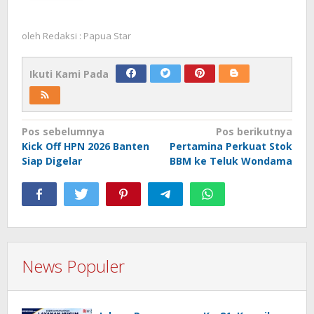
oleh
Redaksi : Papua Star
Ikuti Kami Pada
Navigasi
Pos sebelumnya
Pos berikutnya
Kick Off HPN 2026 Banten
Pertamina Perkuat Stok
pos
Siap Digelar
BBM ke Teluk Wondama
News Populer