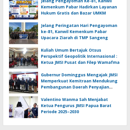
Jelang Pengayoman Ke-81, Kanwil
Kemenkum Pabar Hadirkan Layanan
Hukum Gratis dan Bazar UMKM
Jelang Peringatan Hari Pengayoman
ke-81, Kanwil Kemenkum Pabar
Upacara Ziarah di TMP Sangeng
Kuliah Umum Bertajuk Otsus
Perspektif Geopolitik Internasional :
Ketua JMSI Pusat dan Filep Wamafma
Gubernur Dominggus Mengajak JMSI
Memperkuat Kemitraan Mendukung
Pembangunan Daerah Penyajian
Informasi Profesional
Bertanggungjawab
Valentino Wanma Sah Menjabat
Ketua Pengurus JMSI Papua Barat
Periode 2025–2030