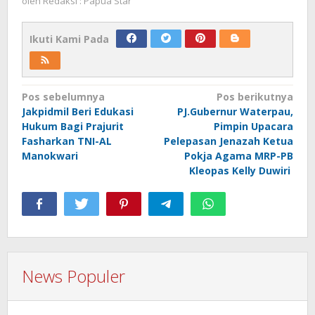
oleh
Redaksi : Papua Star
Ikuti Kami Pada
Navigasi
Pos sebelumnya
Pos berikutnya
Jakpidmil Beri Edukasi
PJ.Gubernur Waterpau,
pos
Hukum Bagi Prajurit
Pimpin Upacara
Fasharkan TNI-AL
Pelepasan Jenazah Ketua
Manokwari
Pokja Agama MRP-PB
Kleopas Kelly Duwiri
News Populer