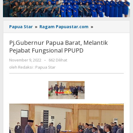
Pj.Gubernur
Papua Star
»
Ragam Papuastar.com
»
Papua
Barat,
Pj.Gubernur Papua Barat, Melantik
Melantik
Pejabat Fungsional PPUPD
Pejabat
Fungsional
oleh
November 9, 2022
-
662 Dilihat
PPUPD
Redaksi
oleh
Redaksi : Papua Star
:
Papua
Star