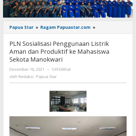
PLN
Papua Star
»
Ragam Papuastar.com
»
Sosialisasi
Penggunaan
PLN Sosialisasi Penggunaan Listrik
Listrik
Aman dan Produktif ke Mahasiswa
Aman
Sekota Manokwari
dan
Produktif
oleh
Desember 16, 2021
-
539 Dilihat
ke
Redaksi
oleh
Redaksi : Papua Star
Mahasiswa
:
Sekota
Papua
Manokwari
Star