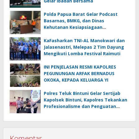
Gelar Ibadah Bersama
Polda Papua Barat Gelar Podcast
Basarnas, BMKG, dan Dinas
Kehutanan Kesiapsiagaan
Menghadapi El.Niño
KaFasharkan TNI-AL Manokwari dan
Jalasenastri, Melepas 2 Tim Dayung
Mengikuti Lomba Festival Raimuti
INI PENJELASAN RESMI KAPOLRES
PEGUNUNGAN ARFAK BERNADUS
OKOKA, KEPADA KELUARGA YI
Polres Teluk Bintuni Gelar Sertijab
Kapolsek Bintuni, Kapolres Tekankan
Profesionalisme dan Penguatan
Sinergita
Komentar