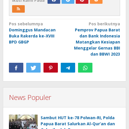
Ikuti Kami Pada
Navigasi
Pos sebelumnya
Pos berikutnya
Dominggus Mandacan
Pemprov Papua Barat
pos
Buka Rakerda ke-XVIII
dan Bank Indonesia
BPD GBGP
Matangkan Kesiapan
Menggelar Gernas BBI
dan BBWI 2023
News Populer
Sambut HUT ke-78 Polwan-RI, Polda
Papua Barat Salurkan Al-Qur’an dan