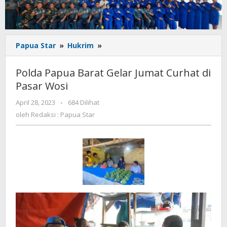
Polda
Papua Star
»
Hukrim
»
Papua
Barat
Polda Papua Barat Gelar Jumat Curhat di
Gelar
Pasar Wosi
Jumat
Curhat
oleh
April 28, 2023
-
684 Dilihat
di
Redaksi
oleh
Redaksi : Papua Star
Pasar
:
Wosi
Papua
Star