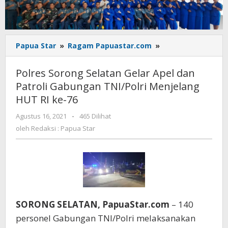
Polres
Papua Star
»
Ragam Papuastar.com
»
Sorong
Selatan
Polres Sorong Selatan Gelar Apel dan
Gelar
Patroli Gabungan TNI/Polri Menjelang
Apel
HUT RI ke-76
dan
Patroli
oleh
Agustus 16, 2021
-
465 Dilihat
Gabungan
Redaksi
oleh
Redaksi : Papua Star
TNI/Polri
:
Menjelang
Papua
HUT
Star
RI
ke-
76
SORONG SELATAN, PapuaStar.com
– 140
personel Gabungan TNI/Polri melaksanakan