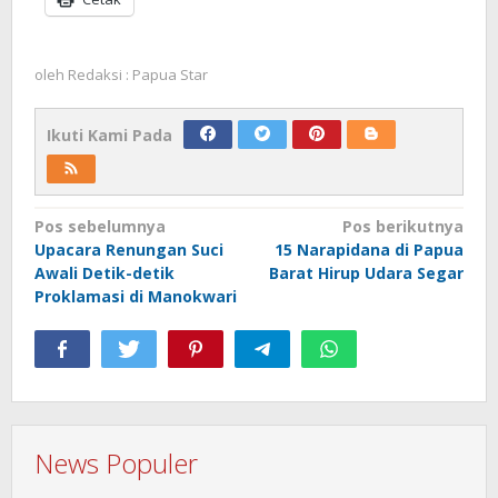
oleh
Redaksi : Papua Star
Ikuti Kami Pada
Navigasi
Pos sebelumnya
Pos berikutnya
Upacara Renungan Suci
15 Narapidana di Papua
pos
Awali Detik-detik
Barat Hirup Udara Segar
Proklamasi di Manokwari
News Populer