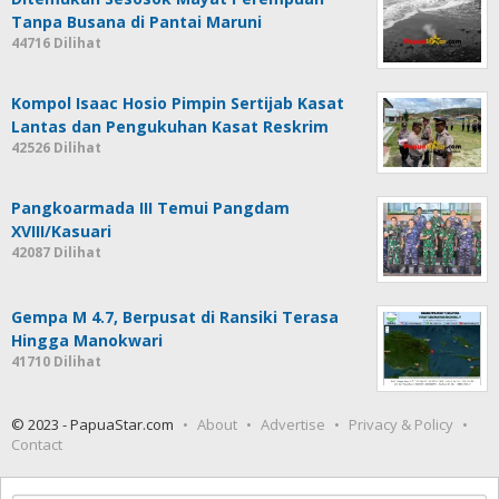
Tanpa Busana di Pantai Maruni
44716 Dilihat
Kompol Isaac Hosio Pimpin Sertijab Kasat
Lantas dan Pengukuhan Kasat Reskrim
42526 Dilihat
Pangkoarmada III Temui Pangdam
XVIII/Kasuari
42087 Dilihat
Gempa M 4.7, Berpusat di Ransiki Terasa
Hingga Manokwari
41710 Dilihat
© 2023 - PapuaStar.com
About
Advertise
Privacy & Policy
Contact