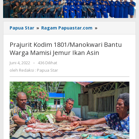
Prajurit
Papua Star
»
Ragam Papuastar.com
»
Kodim
1801/Manokwari
Prajurit Kodim 1801/Manokwari Bantu
Bantu
Warga Mamisi Jemur Ikan Asin
Warga
Mamisi
oleh
Juni 4, 2022
-
436 Dilihat
Jemur
Redaksi
oleh
Redaksi : Papua Star
Ikan
:
Asin
Papua
Star