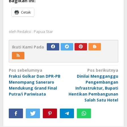
Bagikan ini:
Cetak
oleh
Redaksi : Papua Star
Ikuti Kami Pada
Navigasi
Pos sebelumnya
Pos berikutnya
Fraksi Golkar Dan DPR-PB
Dinilai Mengganggu
pos
Menompang Saneraro
Pengembangan
Mendukung Grand Final
Infrastruktur, Bupati
Putra/i Pariwisata
Hentikan Pembangunan
Salah Satu Hotel