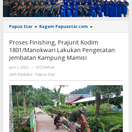
Proses
Papua Star
»
Ragam Papuastar.com
»
Finishing,
Prajurit
Proses Finishing, Prajurit Kodim
Kodim
1801/Manokwari Lakukan Pengecatan
1801/Manokwari
Jembatan Kampung Mamisi
Lakukan
Pengecatan
oleh
Juni 1, 2022
-
472 Dilihat
Jembatan
Redaksi
oleh
Redaksi : Papua Star
Kampung
:
Mamisi
Papua
Star