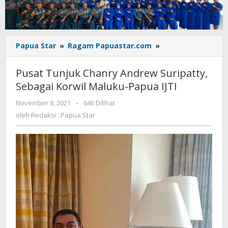
Pusat
Papua Star
»
Ragam Papuastar.com
»
Tunjuk
Chanry
Pusat Tunjuk Chanry Andrew Suripatty,
Andrew
Sebagai Korwil Maluku-Papua IJTI
Suripatty,
Sebagai
oleh
November 8, 2021
-
646 Dilihat
Korwil
Redaksi
oleh
Redaksi : Papua Star
Maluku-
:
Papua
Papua
Star
IJTI