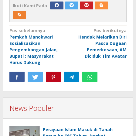
Ikuti Kami Pada
Navigasi
Pos sebelumnya
Pos berikutnya
Pemkab Manokwari
Hendak Melarikan Diri
pos
Sosialisasikan
Pasca Dugaan
Pengembangan Jalan,
Pemerkosaan, AM
Bupati : Masyarakat
Diciduk Tim Avatar
Harus Dukung
News Populer
Perayaan Islam Masuk di Tanah
Papua ke 666 Tahun, Angkat