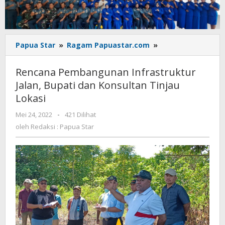
Rencana
Papua Star
»
Ragam Papuastar.com
»
Pembangunan
Infrastruktur
Rencana Pembangunan Infrastruktur
Jalan,
Jalan, Bupati dan Konsultan Tinjau
Bupati
Lokasi
dan
Konsultan
oleh
Mei 24, 2022
-
421 Dilihat
Tinjau
Redaksi
oleh
Redaksi : Papua Star
Lokasi
:
Papua
Star