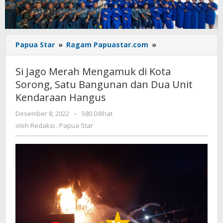
Si
Papua Star
»
Ragam Papuastar.com
»
Jago
Merah
Si Jago Merah Mengamuk di Kota
Mengamuk
Sorong, Satu Bangunan dan Dua Unit
di
Kendaraan Hangus
Kota
Sorong,
oleh
Desember 8, 2022
-
580 Dilihat
Satu
Redaksi
oleh
Redaksi : Papua Star
Bangunan
:
dan
Papua
Dua
Star
Unit
Kendaraan
Hangus