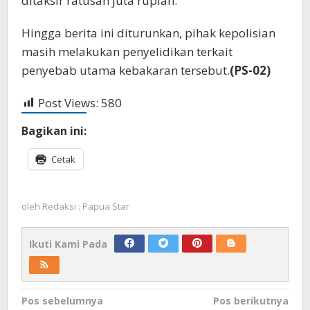
ditaksir ratusan juta rupiah.
Hingga berita ini diturunkan, pihak kepolisian
masih melakukan penyelidikan terkait
penyebab utama kebakaran tersebut.
(PS-02)
Post Views:
580
Bagikan ini:
Cetak
oleh
Redaksi : Papua Star
Ikuti Kami Pada
Navigasi
Pos sebelumnya
Pos berikutnya