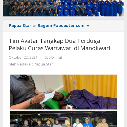
Tim
Papua Star
»
Ragam Papuastar.com
»
Avatar
Tangkap
Tim Avatar Tangkap Dua Terduga
Dua
Pelaku Curas Wartawati di Manokwari
Terduga
Pelaku
oleh
Oktober 22, 2021
-
650 Dilihat
Curas
Redaksi
oleh
Redaksi : Papua Star
Wartawati
:
di
Papua
Star
Manokwari