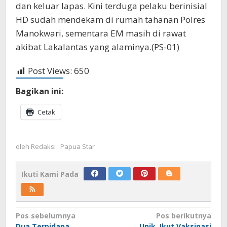
dan keluar lapas. Kini terduga pelaku berinisial
HD sudah mendekam di rumah tahanan Polres
Manokwari, sementara EM masih di rawat
akibat Lakalantas yang alaminya.(PS-01)
Post Views:
650
Bagikan ini:
Cetak
oleh
Redaksi : Papua Star
Ikuti Kami Pada
Navigasi
Pos sebelumnya
Pos berikutnya
Dua Terpidana
Unik, Ikut Vaksinasi