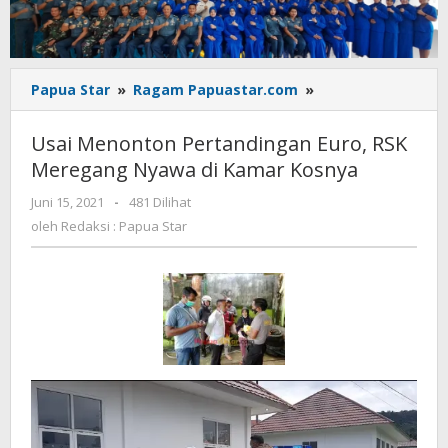
Usai
Papua Star
»
Ragam Papuastar.com
»
Menonton
Pertandingan
Usai Menonton Pertandingan Euro, RSK
Euro,
Meregang Nyawa di Kamar Kosnya
RSK
Meregang
oleh
Juni 15, 2021
-
481 Dilihat
Nyawa
Redaksi
oleh
Redaksi : Papua Star
di
:
Kamar
Papua
Star
Kosnya