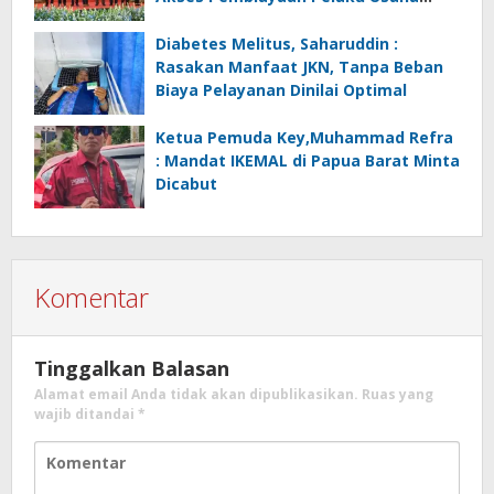
Mikro
Diabetes Melitus, Saharuddin :
Rasakan Manfaat JKN, Tanpa Beban
Biaya Pelayanan Dinilai Optimal
Ketua Pemuda Key,Muhammad Refra
: Mandat IKEMAL di Papua Barat Minta
Dicabut
Komentar
Tinggalkan Balasan
Alamat email Anda tidak akan dipublikasikan.
Ruas yang
wajib ditandai
*