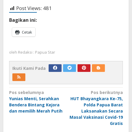
Post Views:
481
Bagikan ini:
Cetak
oleh
Redaksi : Papua Star
Ikuti Kami Pada
Navigasi
Pos sebelumnya
Pos berikutnya
Yunias Menti, Serahkan
HUT Bhayangkara Ke-75,
pos
Bendera Bintang Kejora
Polda Papua Barat
dan memilih Merah Putih
Laksanakan Secara
Masal Vaksinasi Covid-19
Gratis