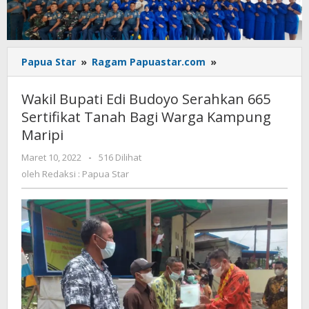
Wakil
Papua Star
»
Ragam Papuastar.com
»
Bupati
Edi
Wakil Bupati Edi Budoyo Serahkan 665
Budoyo
Sertifikat Tanah Bagi Warga Kampung
Serahkan
Maripi
665
Sertifikat
oleh
Maret 10, 2022
-
516 Dilihat
Tanah
Redaksi
oleh
Redaksi : Papua Star
Bagi
:
Warga
Papua
Kampung
Star
Maripi