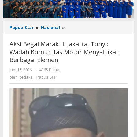
Aksi
Papua Star
»
Nasional
»
Begal
Marak
Aksi Begal Marak di Jakarta, Tony :
di
Wadah Komunitas Motor Menyatukan
Jakarta,
Berbagai Elemen
Tony
:
oleh
Juni 16, 2026
-
4365 Dilihat
Wadah
Redaksi
oleh
Redaksi : Papua Star
Komunitas
:
Motor
Papua
Menyatukan
Star
Berbagai
Elemen