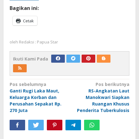
Bagikan ini:
Cetak
oleh
Redaksi : Papua Star
Ikuti Kami Pada
Navigasi
Pos sebelumnya
Pos berikutnya
Ganti Rugi Laka Maut,
RS-Angkatan Laut
pos
Keluarga Korban dan
Manokwari Siapkan
Perusahan Sepakat Rp.
Ruangan Khusus
270 Juta
Penderita Tuberkulosis