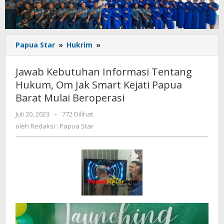
Jawab
Papua Star
»
Hukrim
»
Kebutuhan
Informasi
Jawab Kebutuhan Informasi Tentang
Tentang
Hukum, Om Jak Smart Kejati Papua
Hukum,
Barat Mulai Beroperasi
Om
Jak
oleh
Juli 20, 2023
-
772 Dilihat
Smart
Redaksi
oleh
Redaksi : Papua Star
Kejati
:
Papua
Papua
Barat
Star
Mulai
Beroperasi