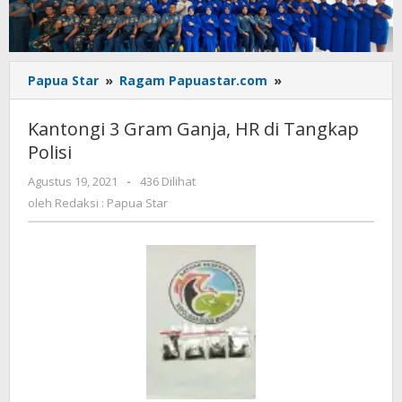
Kantongi
Papua Star
»
Ragam Papuastar.com
»
3
Gram
Kantongi 3 Gram Ganja, HR di Tangkap
Ganja,
Polisi
HR
di
oleh
Agustus 19, 2021
-
436 Dilihat
Tangkap
Redaksi
oleh
Redaksi : Papua Star
Polisi
:
Papua
Star