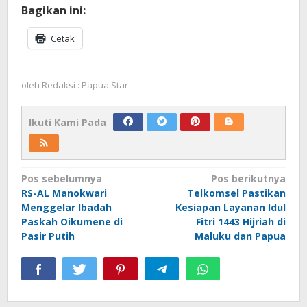
Bagikan ini:
Cetak
oleh
Redaksi : Papua Star
Ikuti Kami Pada
Navigasi
Pos sebelumnya
Pos berikutnya
RS-AL Manokwari
Telkomsel Pastikan
pos
Menggelar Ibadah
Kesiapan Layanan Idul
Paskah Oikumene di
Fitri 1443 Hijriah di
Pasir Putih
Maluku dan Papua