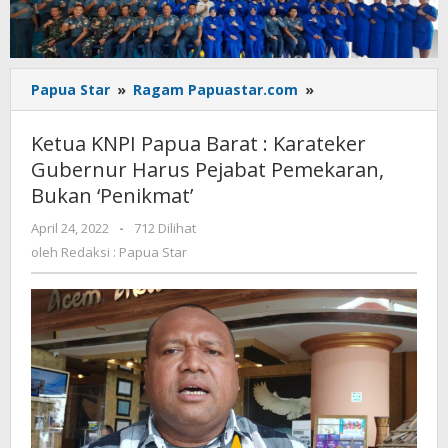
Ketua
Papua Star
»
Ragam Papuastar.com
»
KNPI
Papua
Ketua KNPI Papua Barat : Karateker
Barat
Gubernur Harus Pejabat Pemekaran,
:
Bukan ‘Penikmat’
Karateker
Gubernur
oleh
April 24, 2022
-
712 Dilihat
Harus
Redaksi
oleh
Redaksi : Papua Star
Pejabat
:
Pemekaran,
Papua
Bukan
Star
'Penikmat'