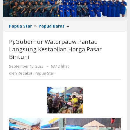
Pj.Gubernur
Papua Star
»
Papua Barat
»
Waterpauw
Pantau
Pj.Gubernur Waterpauw Pantau
Langsung
Langsung Kestabilan Harga Pasar
Kestabilan
Bintuni
Harga
Pasar
oleh
September 15, 2023
-
637 Dilihat
Bintuni
Redaksi
oleh
Redaksi : Papua Star
:
Papua
Star