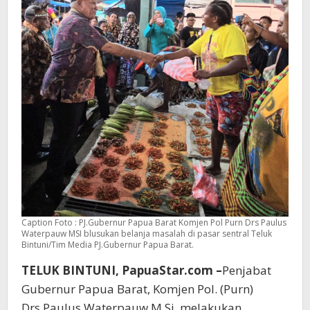
Caption Foto : PJ.Gubernur Papua Barat Komjen Pol Purn Drs Paulus
Waterpauw MSI blusukan belanja masalah di pasar sentral Teluk
Bintuni/Tim Media PJ.Gubernur Papua Barat.
TELUK BINTUNI, PapuaStar.com –
Penjabat
Gubernur Papua Barat, Komjen Pol. (Purn)
Drs.Paulus Waterpauw M.Si, melakukan