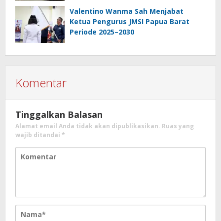
Informasi Profesional
Bertanggungjawab
Valentino Wanma Sah Menjabat
Ketua Pengurus JMSI Papua Barat
Periode 2025–2030
Komentar
Tinggalkan Balasan
Alamat email Anda tidak akan dipublikasikan.
Ruas yang
wajib ditandai
*