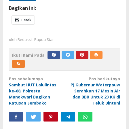
Bagikan ini:
Cetak
oleh
Redaksi : Papua Star
Ikuti Kami Pada
Navigasi
Pos sebelumnya
Pos berikutnya
Sambut HUT Lalulintas
Pj.Gubernur Waterpauw
pos
ke-68, Polresta
Serahkan 17 Mesin Air
Manokwari Bagikan
dan BBR Untuk 23 KK di
Ratusan Sembako
Teluk Bintuni