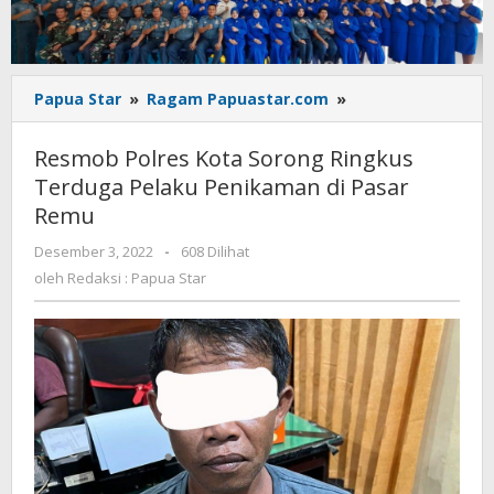
Resmob
Papua Star
»
Ragam Papuastar.com
»
Polres
Kota
Resmob Polres Kota Sorong Ringkus
Sorong
Terduga Pelaku Penikaman di Pasar
Ringkus
Remu
Terduga
Pelaku
oleh
Desember 3, 2022
-
608 Dilihat
Penikaman
Redaksi
oleh
Redaksi : Papua Star
di
:
Pasar
Papua
Remu
Star