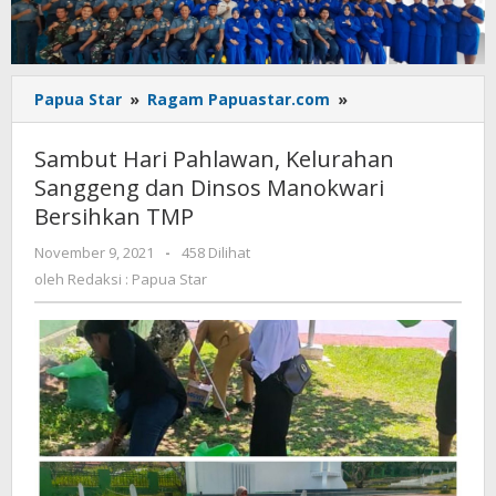
Sambut
Papua Star
»
Ragam Papuastar.com
»
Hari
Pahlawan,
Sambut Hari Pahlawan, Kelurahan
Kelurahan
Sanggeng dan Dinsos Manokwari
Sanggeng
Bersihkan TMP
dan
Dinsos
oleh
November 9, 2021
-
458 Dilihat
Manokwari
Redaksi
oleh
Redaksi : Papua Star
Bersihkan
:
TMP
Papua
Star