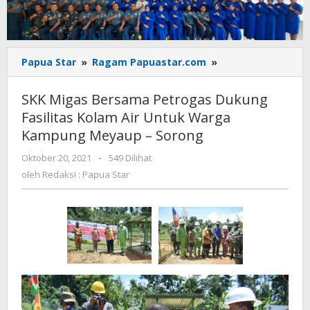
SKK
Papua Star
»
Ragam Papuastar.com
»
Migas
Bersama
SKK Migas Bersama Petrogas Dukung
Petrogas
Fasilitas Kolam Air Untuk Warga
Dukung
Kampung Meyaup – Sorong
Fasilitas
Kolam
oleh
Oktober 20, 2021
-
549 Dilihat
Air
Redaksi
oleh
Redaksi : Papua Star
Untuk
:
Warga
Papua
Kampung
Star
Meyaup
-
Sorong