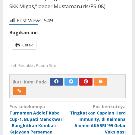
SKK Migas,” beber Mustaman.(rls/PS-08)
Post Views:
549
Bagikan ini:
Cetak
oleh
Redaksi : Papua Star
Ikuti Kami Pada
Navigasi
Pos sebelumnya
Pos berikutnya
Turnamen Adolof Kabo
Tingkatkan Capaian Herd
pos
Cup-1, Bupati Manokwari
Immunity, di Kaimana
: Bangkitkan Kembali
Alumni AKABRI ’99 Gelar
Kejayaan Perseman
Vaksinasi