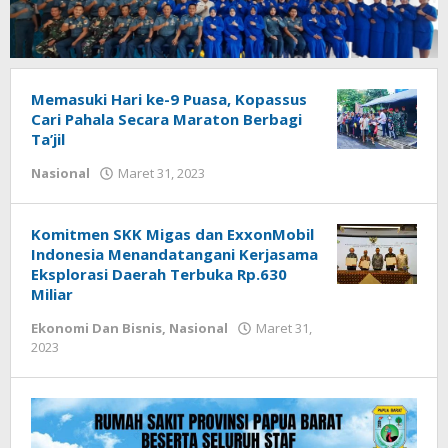
Memasuki Hari ke-9 Puasa, Kopassus
Cari Pahala Secara Maraton Berbagi
Ta’jil
oleh
Nasional
Maret 31, 2023
Redaksi
:
Papua
Komitmen SKK Migas dan ExxonMobil
Star
Indonesia Menandatangani Kerjasama
Eksplorasi Daerah Terbuka Rp.630
Miliar
Ekonomi Dan Bisnis
,
Nasional
Maret 31,
oleh
2023
Redaksi
:
Papua
Star