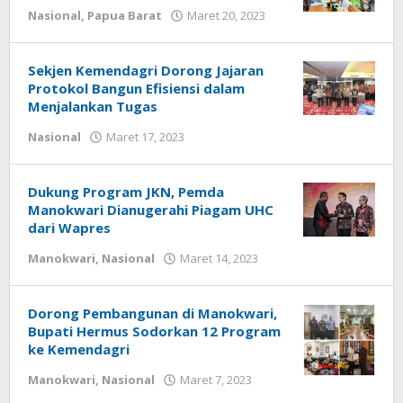
oleh
Nasional
,
Papua Barat
Maret 20, 2023
Redaksi
:
Papua
Sekjen Kemendagri Dorong Jajaran
Star
Protokol Bangun Efisiensi dalam
Menjalankan Tugas
oleh
Nasional
Maret 17, 2023
Redaksi
:
Papua
Dukung Program JKN, Pemda
Star
Manokwari Dianugerahi Piagam UHC
dari Wapres
oleh
Manokwari
,
Nasional
Maret 14, 2023
Redaksi
:
Papua
Dorong Pembangunan di Manokwari,
Star
Bupati Hermus Sodorkan 12 Program
ke Kemendagri
oleh
Manokwari
,
Nasional
Maret 7, 2023
Redaksi