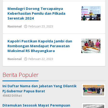
:
Papua
Mendagri Dorong Tercapainya
Star
Keberhasilan Pemilu dan Pilkada
Serentak 2024
oleh
Nasional
Februari 23, 2023
Redaksi
:
Papua
Kapolri Pastikan Kapolda Jambi dan
Star
Rombongan Mendapat Perawatan
Maksimal RS Bhayangkara
oleh
Nasional
Februari 22, 2023
Redaksi
:
Papua
Berita Populer
Star
Ini Daftar Nama dan Jabatan Yang Dilantik
Pj.Gubernur Papua Barat
45682 Dilihat
Ditemukan Sesosok Mayat Perempuan