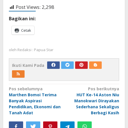
Post Views:
2,298
Bagikan ini:
Cetak
oleh
Redaksi : Papua Star
Ikuti Kami Pada
Navigasi
Pos sebelumnya
Pos berikutnya
Marthen Bomoi Terima
HUT Ke-14 Aston Niu
pos
Banyak Aspirasi
Manokwari Dirayakan
Pendidikan, Ekonomi dan
Sederhana Sekaligus
Tanah Adat
Berbagi Kasih