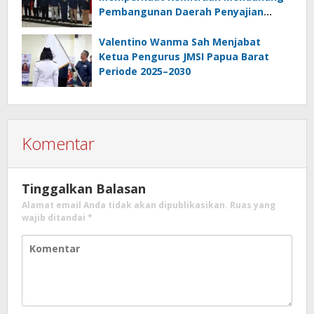
Pembangunan Daerah Penyajian
Informasi Profesional
Bertanggungjawab
Valentino Wanma Sah Menjabat
Ketua Pengurus JMSI Papua Barat
Periode 2025–2030
Komentar
Tinggalkan Balasan
Alamat email Anda tidak akan dipublikasikan.
Ruas yang
wajib ditandai
*