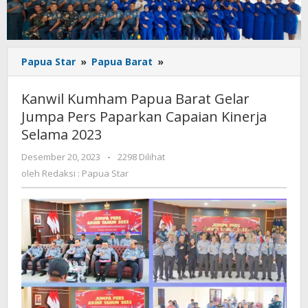
Kanwil
Papua Star
»
Papua Barat
»
Kumham
Papua
Kanwil Kumham Papua Barat Gelar
Barat
Jumpa Pers Paparkan Capaian Kinerja
Gelar
Selama 2023
Jumpa
Pers
oleh
Desember 20, 2023
-
2298 Dilihat
Paparkan
Redaksi
oleh
Redaksi : Papua Star
Capaian
:
Kinerja
Papua
Selama
Star
2023