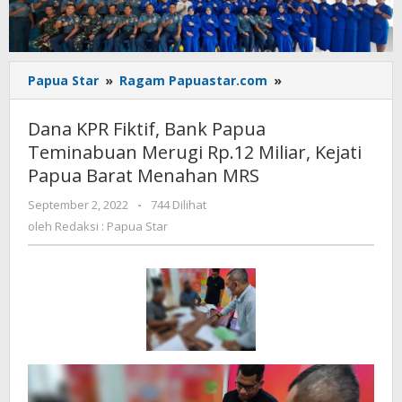
Dana
Papua Star
»
Ragam Papuastar.com
»
KPR
Fiktif,
Dana KPR Fiktif, Bank Papua
Bank
Teminabuan Merugi Rp.12 Miliar, Kejati
Papua
Papua Barat Menahan MRS
Teminabuan
Merugi
oleh
September 2, 2022
-
744 Dilihat
Rp.12
Redaksi
oleh
Redaksi : Papua Star
Miliar,
:
Kejati
Papua
Papua
Star
Barat
Menahan
MRS