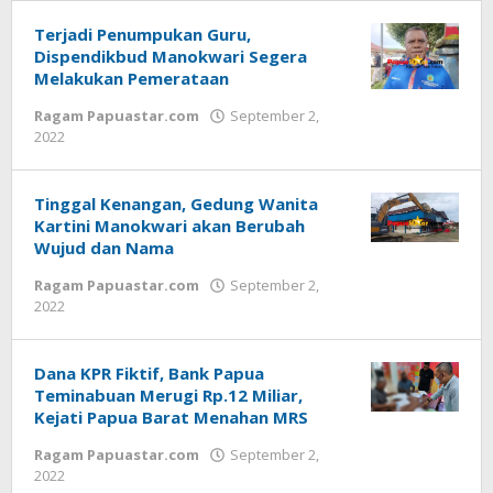
Terjadi Penumpukan Guru,
Dispendikbud Manokwari Segera
Melakukan Pemerataan
Ragam Papuastar.com
September 2,
oleh
2022
Redaksi
:
Papua
Tinggal Kenangan, Gedung Wanita
Star
Kartini Manokwari akan Berubah
Wujud dan Nama
Ragam Papuastar.com
September 2,
oleh
2022
Redaksi
:
Papua
Dana KPR Fiktif, Bank Papua
Star
Teminabuan Merugi Rp.12 Miliar,
Kejati Papua Barat Menahan MRS
Ragam Papuastar.com
September 2,
oleh
2022