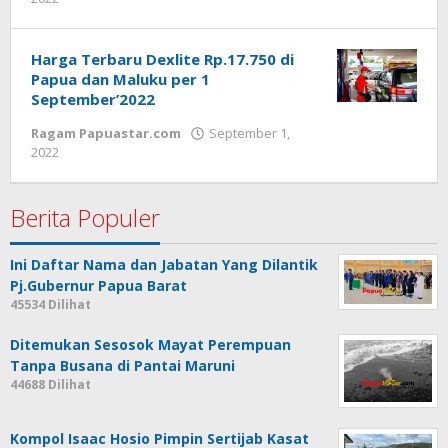
Redaksi
:
Papua
Harga Terbaru Dexlite Rp.17.750 di
Star
Papua dan Maluku per 1
September’2022
Ragam Papuastar.com
September 1,
oleh
2022
Redaksi
:
Papua
Berita Populer
Star
Ini Daftar Nama dan Jabatan Yang Dilantik
Pj.Gubernur Papua Barat
45534 Dilihat
Ditemukan Sesosok Mayat Perempuan
Tanpa Busana di Pantai Maruni
44688 Dilihat
Kompol Isaac Hosio Pimpin Sertijab Kasat