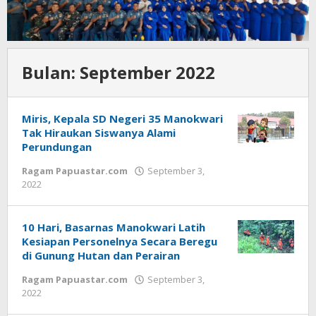
Bulan:
September 2022
Miris, Kepala SD Negeri 35 Manokwari
Tak Hiraukan Siswanya Alami
Perundungan
Ragam Papuastar.com
September 3,
oleh
2022
Redaksi
:
Papua
10 Hari, Basarnas Manokwari Latih
Star
Kesiapan Personelnya Secara Beregu
di Gunung Hutan dan Perairan
Ragam Papuastar.com
September 3,
oleh
2022
Redaksi