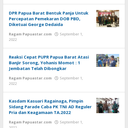
Redaksi
:
Papua
DPR Papua Barat Bentuk Panja Untuk
Star
Percepatan Pemekaran DOB PBD,
Diketuai George Dedaida
Ragam Papuastar.com
September 1,
oleh
2022
Redaksi
:
Papua
Reaksi Cepat PUPR Papua Barat Atasi
Star
Banjir Sorong, Yohanis Momot : 1
Jembatan Telah Dibongkar
Ragam Papuastar.com
September 1,
oleh
2022
Redaksi
:
Papua
Kasdam Kasuari Ragainaga, Pimpin
Star
Sidang Parade Caba PK TNI AD Reguler
Pria dan Keagamaan TA.2022
Ragam Papuastar.com
September 1,
oleh
2022